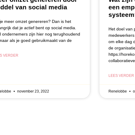
ddel van social media
een emp
systeem
 je meer omzet genereren? Dan is het
angrijk dat je actief bent op social media.
Het doel van
l ondernemers zijn hier nog terughoudend
medewerkers t
 maar als je goed gebruikmaakt van de
om elke dag d
de organisati
https://horek
S VERDER
collaboratiev
LEES VERDER
elobbe
november 23, 2022
Renelobbe
o