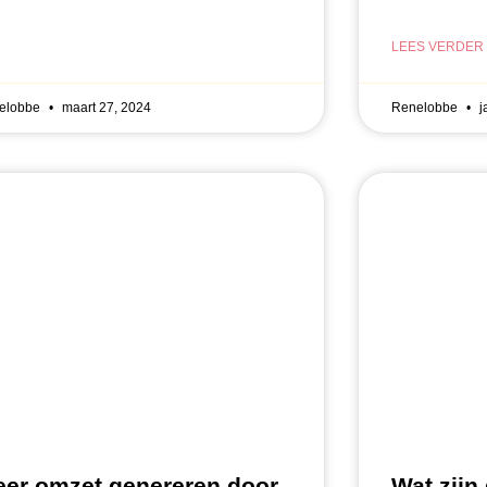
LEES VERDER
elobbe
maart 27, 2024
Renelobbe
j
er omzet genereren door
Wat zijn