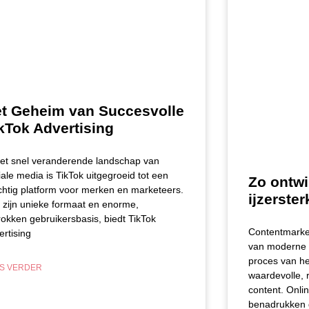
t Geheim van Succesvolle
kTok Advertising
het snel veranderende landschap van
iale media is TikTok uitgegroeid tot een
Zo ontwi
chtig platform voor merken en marketeers.
ijzerste
 zijn unieke formaat en enorme,
rokken gebruikersbasis, biedt TikTok
Contentmarket
ertising
van moderne m
proces van he
S VERDER
waardevolle, 
content. Onli
benadrukken 