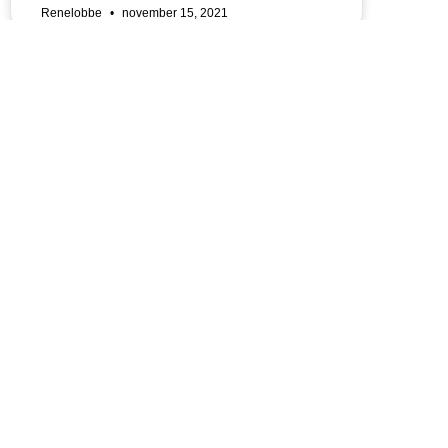
Renelobbe
november 15, 2021
Sitemap
Categorieen
Blog
Zakelijk
Social Media
Marketing
Snapchat
Apps
Instagram
TikTok
Twitter
Contact
Links