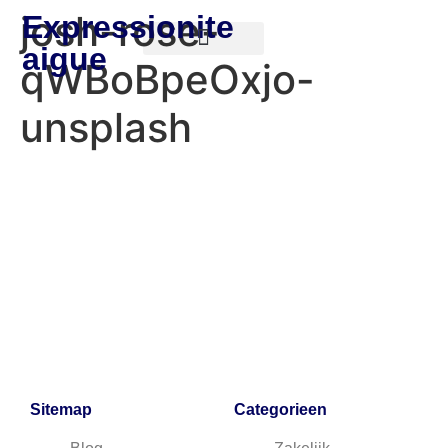
josh-rose-
Expressionite
aigue
qWBoBpeOxjo-
unsplash
Sitemap
Categorieen