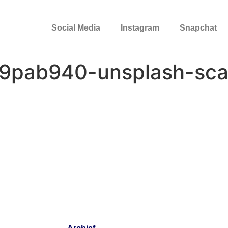
Social Media
Instagram
Snapchat
X9pab940-unsplash-scal